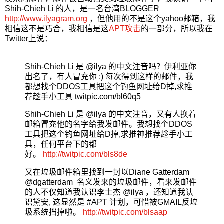
Shih-Chieh Li 的人，是一名台湾BLOGGER
http://www.ilyagram.org
，但他用的不是这个yahoo邮箱，我
相信这不是巧合，我相信是这
APT攻击
的一部分，所以我在
Twitter上说：
Shih-Chieh Li 是 @ilya 的中文注音吗？伊利亚你
出名了，有人冒充你 :) 每次得到这样的邮件，我
都想找个DDOS工具把这个钓鱼网址给D掉,求推
荐趁手小工具 twitpic.com/bl60q5
Shih-Chieh Li 是 @ilya 的中文注音，又有人换着
邮箱冒充他的名字给我发邮件。我想找个DDOS
工具把这个钓鱼网址给D掉,求推神推荐趁手小工
具，任何平台下的都
好。
http://twitpic.com/bls8de
又在垃圾邮件箱里找到一封以Diane Gatterdam
@dgatterdam 名义发来的垃圾邮件，看来发邮件
的人不仅知道我认识李士杰 @ilya ，还知道我认
识黛安, 这显然是 #APT 计划，可惜被GMAIL反垃
圾系统挡掉啦。
http://twitpic.com/blsaap