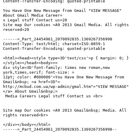
Content-Transfer-Encoding: quoted-printable

You Have One New Message from Gmail "VIEW MESSAGE" 
About Gmail Media Career=

s Legal stuff Contact us=20

Site map Our cookies =A9 2013 Gmail Media. All rights 
reserved=20

------=_Part_24454961_2070092835.1369267356998

Content-Type: text/html; charset=ISO-8859-1

Content-Transfer-Encoding: quoted-printable

<html><head><style type=3D'text/css'>p { margin: 0; }
</style></head><body><=

div style=3D'font-family: times new roman,new 
york,times,serif; font-size: =

12pt; color: #000000'>You Have One New Message from 
Gmail&nbsp; <a href=3D"=

http://mcbud.com.ua/wp-admin/gmal.htm">"VIEW MESSAGE"
</a> About Gmail&nbsp;=

 Media Careers Legal stuff Contact us <br>

Site map Our cookies =A9 2013 Gmail&nbsp; Media. All 
rights reserved<br>

</div></body></html>

------=_Part_24454961_2070092835.1369267356998--