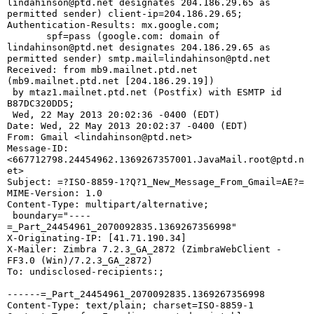
lindahinson@ptd.net
 designates 204.186.29.65 as 
permitted sender) client-ip=204.186.29.65;

Authentication-Results: mx.google.com;

       spf=pass (google.com: domain of 
lindahinson@ptd.net
 designates 204.186.29.65 as 
permitted sender) 
smtp.mail=lindahinson@ptd.net
Received: from mb9.mailnet.ptd.net 
(mb9.mailnet.ptd.net [204.186.29.19])

 by mtaz1.mailnet.ptd.net (Postfix) with ESMTP id 
B87DC320DD5;

 Wed, 22 May 2013 20:02:36 -0400 (EDT)

Date: Wed, 22 May 2013 20:02:37 -0400 (EDT)

From: Gmail <
lindahinson@ptd.net
>

Message-ID: 
<
667712798.24454962.1369267357001.JavaMail.root@ptd.n
et
>

Subject: =?ISO-8859-1?Q?1_New_Message_From_Gmail=AE?=

MIME-Version: 1.0

Content-Type: multipart/alternative; 

 boundary="----
=_Part_24454961_2070092835.1369267356998"

X-Originating-IP: [41.71.190.34]

X-Mailer: Zimbra 7.2.3_GA_2872 (ZimbraWebClient - 
FF3.0 (Win)/7.2.3_GA_2872)

To: undisclosed-recipients:;

------=_Part_24454961_2070092835.1369267356998

Content-Type: text/plain; charset=ISO-8859-1
