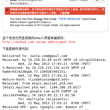
这个攻击仍然是用假的email界面来骗密码： 
http://mcbud.com.ua/wp-admin/gmal.htm
下面是邮件源代码：
Delivered-To: 
zuola.com@gmail.com
Received: by 10.220.93.69 with SMTP id u5csp22318vcm;

        Wed, 22 May 2013 17:03:21 -0700 (PDT)

X-Received: by 10.224.214.134 with SMTP id 
ha6mr9314238qab.77.1369267401151;

        Wed, 22 May 2013 17:03:21 -0700 (PDT)

Return-Path: <
lindahinson@ptd.net
>

Received: from mtaz1.mailnet.ptd.net 
(mtaz1.mailnet.ptd.net. [204.186.29.65])

        by mx.google.com with ESMTP id 
i6si3435400qcj.76.2013.05.22.17.02.50

        for <multiple recipients>;

        Wed, 22 May 2013 17:03:21 -0700 (PDT)

Received-SPF: pass (google.com: domain of 