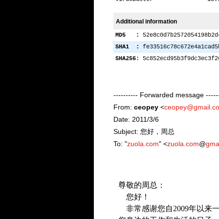
Additional information
MD5 :
52e8c0d7b2572054198b2d
SHA1 :
fe33516c78c672e4a1cad5
SHA256:
5c852ecd95b3f9dc3ec3f2
---------- Forwarded message ------
From:
ceopey
<
ceopey@gmail.c
Date: 2011/3/6
Subject: 您好，周总
To: "
zuola.com
" <
zuola.com
@
gma
尊敬的周总
：
您好！
非常感谢您自
2009
年以来