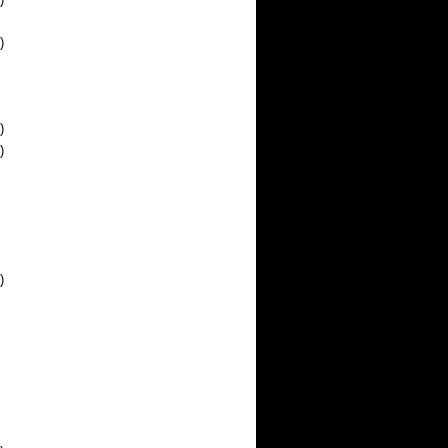
)
)
)
)