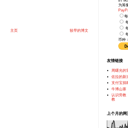
为筹
PayP
每
每
每
主页
较早的博文
每
币种
友情链接
周曙光的
佐拉的新
支付宝捐
牛博山寨
认识劳教
教
上个月的网