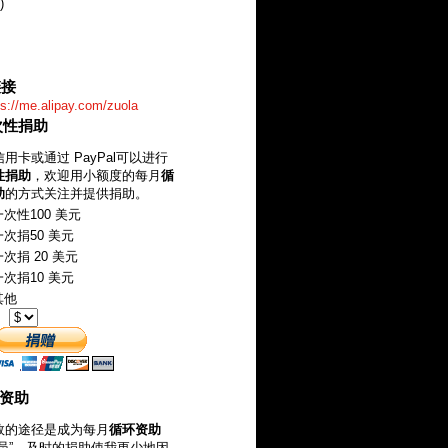
)
链接
ps://me.alipay.com/zuola
一次性捐助
用卡或通过 PayPal可以进行
性捐助
，欢迎用小额度的每月
循
助
的方式关注并提供捐助。
次性100 美元
次捐50 美元
次捐 20 美元
次捐10 美元
其他
：
环资助
效的途径是成为每月
循环资助
成员”。及时的捐助使我更少地因