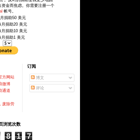
集资金而焦虑。你需要注册一个
al
帐号。
月捐助50 美元
月捐助20 美元
月捐助10 美元
月捐助1 美元
：
订阅
官方网站
博文
浪微博
评论
助通道
，废除劳
页浏览次数
8
1
7