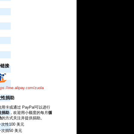
捐链接
tps://me.alipay.com/zuola
一次性捐助
用卡或通过 PayPal可以进行
性捐助
，欢迎用小额度的每月
循
助
的方式关注并提供捐助。
次性100 美元
次捐50 美元