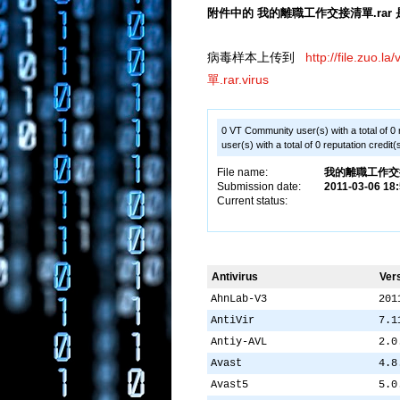
附件中的 我的離職工作交接清單.ra
病毒样本上传到
http://file.z
單.rar.virus
0 VT Community user(s) with a total of 0
user(s) with a total of 0 reputation credit
File name:
我的離職工作交接
Submission date:
2011-03-06 18
Current status:
Antivirus
Ver
AhnLab-V3
201
AntiVir
7.1
Antiy-AVL
2.0
Avast
4.8
Avast5
5.0