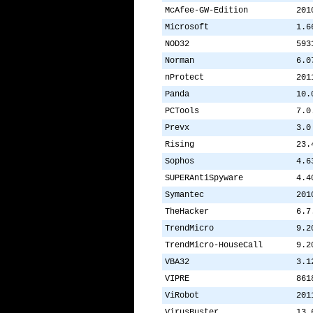
McAfee-GW-Edition
201
Microsoft
1.6
NOD32
593
Norman
6.0
nProtect
201
Panda
10.
PCTools
7.0
Prevx
3.0
Rising
23.
Sophos
4.6
SUPERAntiSpyware
4.4
Symantec
201
TheHacker
6.7
TrendMicro
9.2
TrendMicro-HouseCall
9.2
VBA32
3.1
VIPRE
861
ViRobot
201
VirusBuster
13.