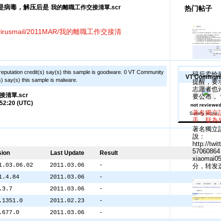
r 是病毒，解压后是
我的離職工作交接清單.scr
热门帖子
uo.la/virusmail/2011MAR/我的離職工作交接清
 reputation credit(s) say(s) this sample is goodware. 0 VT Community
码后卖给
VT Communi
(s) say(s) this sample is malware.
提醒，要
志愿者也
清單.scr
要公布， 
:52:20 (UTC)
not reviewe
著名獨立
Safety score:
手，疑為
著名獨立記
說：
http://tw
570608
sion
Last Update
Result
xiaomai0
1.03.06.02
2011.03.06
-
分，转发选项
1.4.84
2011.03.06
-
.3.7
2011.03.06
-
.1351.0
2011.02.23
-
.677.0
2011.03.06
-