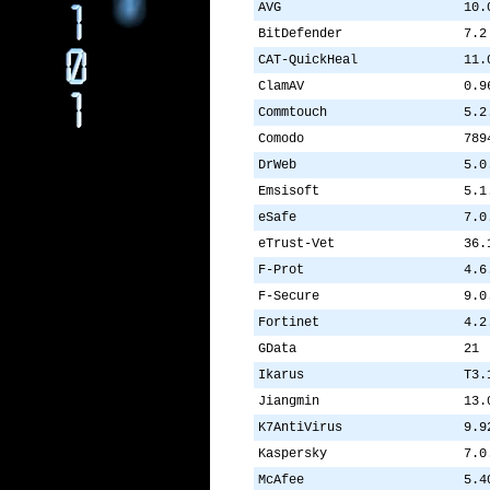
AVG
10.
BitDefender
7.2
CAT-QuickHeal
11.
ClamAV
0.9
Commtouch
5.2
Comodo
789
DrWeb
5.0
Emsisoft
5.1
eSafe
7.0
eTrust-Vet
36.
F-Prot
4.6
F-Secure
9.0
Fortinet
4.2
GData
21
Ikarus
T3.
Jiangmin
13.
K7AntiVirus
9.9
Kaspersky
7.0
McAfee
5.4