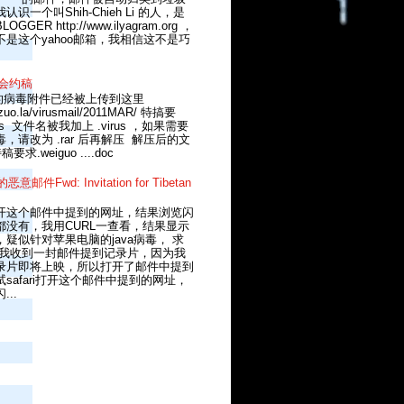
识一个叫Shih-Chieh Li 的人，是
GGER http://www.ilyagram.org ，
不是这个yahoo邮箱，我相信这不是巧
两会约稿
的病毒附件已经被上传到这里
le.zuo.la/virusmail/2011MAR/ 特搞要
virus 文件名被我加上 .virus ，如果需要
，请改为 .rar 后再解压 解压后的文
件名是 特稿要求.weiguo ‮cod....
意邮件Fwd: Invitation for Tibetan
开这个邮件中提到的网址，结果浏览闪
都没有，我用CURL一查看，结果显示
疑似针对苹果电脑的java病毒， 求
 我收到一封邮件提到记录片，因为我
录片即将上映，所以打开了邮件中提到
safari打开这个邮件中提到的网址，
..