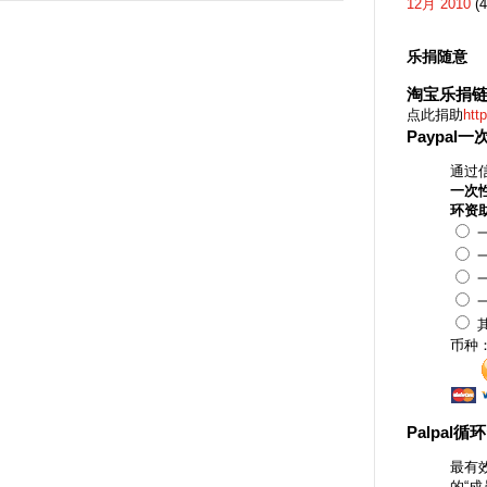
12月 2010
(4
乐捐随意
淘宝乐捐
点此捐助
htt
Paypal
通过信
一次
环资
一
一
一
一
币种
Palpal循
最有
的“