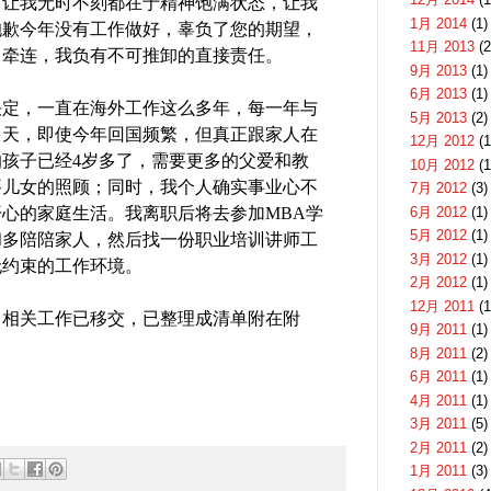
，让我无时不刻都在于精神饱满状态，让我
1月 2014
(1)
抱歉今年没有工作做好，辜负了您的期望，
11月 2013
(2
了牵连，我负有不可推卸的直接责任。
9月 2013
(1)
6月 2013
(1)
决定，一直在海外工作这么多年，每一年与
5月 2013
(2)
多天，即使今年回国频繁，但真正跟家人在
12月 2012
(1
的孩子已经
4
岁多了，需要更多的父爱和教
10月 2012
(1
要儿女的照顾；同时，我个人确实事业心不
7月 2012
(3)
6月 2012
(1)
开心的家庭生活。我离职后将去参加
MBA
学
5月 2012
(1)
和多陪陪家人，然后找一份职业培训讲师工
3月 2012
(1)
无约束的工作环境。
2月 2012
(1)
12月 2011
(1
，相关工作已移交，已整理成清单附在附
9月 2011
(1)
8月 2011
(2)
6月 2011
(1)
4月 2011
(1)
3月 2011
(5)
2月 2011
(2)
1月 2011
(3)