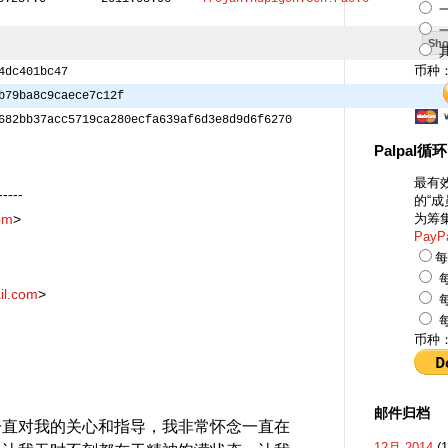
一
一
Sho
币种
4dc401bc47
b79ba8c9caece7c12f
682bb37acc5719ca280ecfa639af6d3e8d9d6f6270
Palpal循
最有
----
的“
为筹
om
>
PayP
每
每
il.com
>
每
每
币种
邮件归档
一直对我的关心和指导，我非常怀念一直在
12月 2014
(1