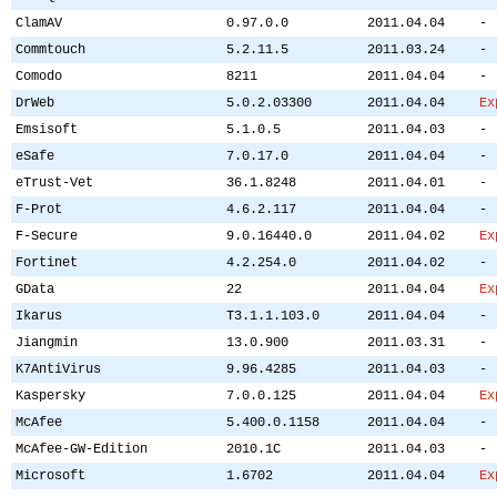
ClamAV
0.97.0.0
2011.04.04
-
Commtouch
5.2.11.5
2011.03.24
-
Comodo
8211
2011.04.04
-
DrWeb
5.0.2.03300
2011.04.04
Ex
Emsisoft
5.1.0.5
2011.04.03
-
eSafe
7.0.17.0
2011.04.04
-
eTrust-Vet
36.1.8248
2011.04.01
-
F-Prot
4.6.2.117
2011.04.04
-
F-Secure
9.0.16440.0
2011.04.02
Ex
Fortinet
4.2.254.0
2011.04.02
-
GData
22
2011.04.04
Ex
Ikarus
T3.1.1.103.0
2011.04.04
-
Jiangmin
13.0.900
2011.03.31
-
K7AntiVirus
9.96.4285
2011.04.03
-
Kaspersky
7.0.0.125
2011.04.04
Ex
McAfee
5.400.0.1158
2011.04.04
-
McAfee-GW-Edition
2010.1C
2011.04.03
-
Microsoft
1.6702
2011.04.04
Ex