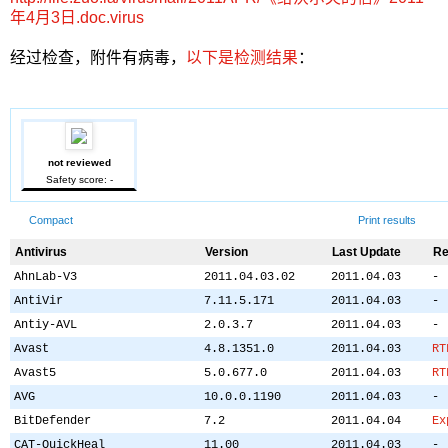
年4月3日.doc.virus
经过检查，附件有病毒，
以下是检测结果
：
not reviewed
Safety score: -
Compact
Print results
Antivirus
Version
Last Update
Re
AhnLab-V3
2011.04.03.02
2011.04.03
-
AntiVir
7.11.5.171
2011.04.03
-
Antiy-AVL
2.0.3.7
2011.04.03
-
Avast
4.8.1351.0
2011.04.03
RT
Avast5
5.0.677.0
2011.04.03
RT
AVG
10.0.0.1190
2011.04.03
-
BitDefender
7.2
2011.04.04
Ex
CAT-QuickHeal
11.00
2011.04.03
-