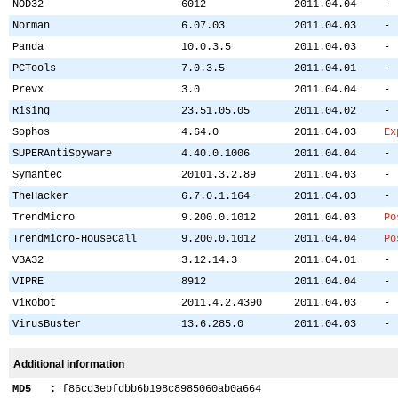
NOD32
6012
2011.04.04
-
Norman
6.07.03
2011.04.03
-
Panda
10.0.3.5
2011.04.03
-
PCTools
7.0.3.5
2011.04.01
-
Prevx
3.0
2011.04.04
-
Rising
23.51.05.05
2011.04.02
-
Sophos
4.64.0
2011.04.03
Ex
SUPERAntiSpyware
4.40.0.1006
2011.04.04
-
Symantec
20101.3.2.89
2011.04.03
-
TheHacker
6.7.0.1.164
2011.04.03
-
TrendMicro
9.200.0.1012
2011.04.03
Po
TrendMicro-HouseCall
9.200.0.1012
2011.04.04
Po
VBA32
3.12.14.3
2011.04.01
-
VIPRE
8912
2011.04.04
-
ViRobot
2011.4.2.4390
2011.04.03
-
VirusBuster
13.6.285.0
2011.04.03
-
Additional information
MD5 :
f86cd3ebfdbb6b198c8985060ab0a664