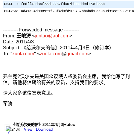
SHA1 :
fcdff4cd34f722b2267fd407bbbeddcd1740b85b
SHA256:
ad41a94d808921f20f4d0fd905737bb6bdb0ee9b9d31cd3b05c31a
---------- Forwarded message ----------
From:
王峻涛
<
juntao@aol.com
>
Date: 2011/4/3
Subject: 《给沃尔夫的信》2011年4月3日（修订本）
To: "
zuola.com
" <
zuola.com
@
gmail.com
>
弗兰克?沃尔夫是美国众议院人权委员会主席，我给他写了封
信，请他将信转给有关的议员，支持我们的要求。
请大家多该信发表意见。
军涛
《给沃尔夫的信》2011年4月3日.doc
243K
View
Download