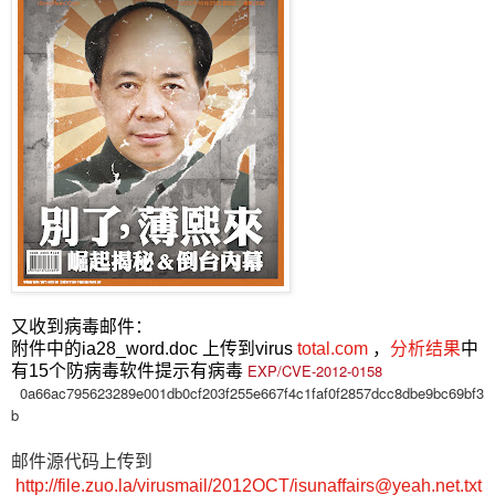
又收到病毒邮件：
附件中的ia28_word.doc 上传到virus
total.com
，
分析结果
中
EXP/CVE-2012-0158
有15个防病毒软件提示有病毒
0a66ac795623289e001db0cf203f255e667f4c1faf0f2857dcc8dbe9bc69bf3
b
邮件源代码上传到
http://file.zuo.la/virusmail/2012OCT/
isunaffairs@yeah.net.txt