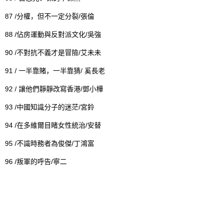
87 /
/
分權，但不一定分裂
張倫
88 /
/
佔房運動與反對派文化
吳強
90 /
/
不對抗不義才是冒險
艾未未
91 /
/
一半靠賭，一半靠猜
奚長老
92 /
/
讓他們靜靜改寫香港
鄧小樺
93 /
/
中國知識分子的迷茫
宮鈴
94 /
/
在多維爾目睹女性統治
安替
95 /
/
不識時務者為俊傑
丁鴻富
96 /
/
叛軍的呼告
寧二