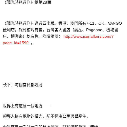
28
《陽光時務週刊》總第
期
7-11
OK
VANGO
《陽光時務週刊》逢週四出版。香港、澳門所有
、
、
Pageone
便利店，報刊檔均有售。台灣各大書店（誠品、
、機場書
http://www.isunaffairs.com/?
店、博客來）均有售。詳情請閱：
page_id=1590
。
长平：每個官員都姓薄
世界上有這麼一個地方——
領導人擁有絕對的權力，卻不經由公民選舉產生，
而是來自一次又一次的秘密會議。對於這些會議，普通