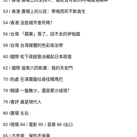
香港
廣場上的主持人：風花雪月名
呼喊香港精神
53 /
香港
廣場上的公民：寧鳴而死不默貪生
54 /
香港
這座城市會死嗎？
56 /
台灣
「蘋果」落了，回不去的伊甸園
58 /
台灣
台灣媒體的色彩政治學
60 /
國際
松下政經塾派崛起日本政壇
62 /
國際
倫敦六四影展：我的天安門
70 /
別處
在達蘭薩拉尋找噶瑪巴
78 /
閱讀
一盤散沙，還是聚沙成塔？
78 /
書評
誰是現代人
80 /
廣場
左右
82 /
84 /
85 /
86 /
現場
電影
音樂
出口
65 /
古思堯：保釣不保黨