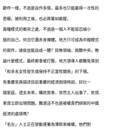
歡呼一樣，不過是自作多情，最多也只能贏得一次性的
恩寵。被利用之後，也必將棄如敝屣。
兩種模式的衝突之處，不過是一個人不能容忍縮小
版的自己，何況它還赤身裸體。地方只可成為中國模式
的部件，諸侯豈能自成一體？目無領袖，挑戰中央，無
論什麼模式，最終都會被打壓，地方領導人都難免落到
「和多名女性發生或保持不正當性關係」的下場。
有重慶官員描述目前重慶的經濟困境時說，好比一
個家庭，透支未來，購房買車，突然主人出事了，房貸、
車貸立即出現問題。難道這不也是被權貴們綁架的中國
經濟的處境嗎？
「毛左」人士正在發動連署為薄熙來維權。他們對