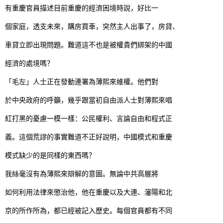
有重慶官員描述目前重慶的經濟困境時說，好比一
個家庭，透支未來，購房買車，突然主人出事了，房貸、
車貸立即出現問題。難道這不也是被權貴們綁架的中國
經濟的處境嗎？
「毛左」人士正在發動連署為薄熙來維權。他們對
於中央政府的呼籲，幾乎跟當初自由派人士對薄熙來唱
紅打黑的憂慮一模一樣：公民權利、言論自由和程式正
義。這個荒謬的事實難道不正好說明，中國模式和重慶
模式缺少的是同樣的東西嗎？
我絲毫沒有為薄熙來辯解的意圖。無論中共高層將
如何利用法律來懲治他，他在重慶以及大連、瀋陽和北
京的所作所為，都已經被記入歷史。每個官員都有不同