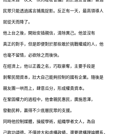
民眾只能透過謠言捕風捉影。反正有一天，最高領導人
就從天而降了。
他上台之後，開始安插親信，清除異己。他並沒有
真正的對手，但是即便對於那些敢於挑戰權威的人，他
也毫不留情，必欲除之而後快。
在經濟上，他以正義之名，巧取豪奪，主要手段是
剝奪民間資本，壯大自己能夠控制的國有企業。隨後是
親友團一哄而上，肆意瓜分，形成權貴資本。
在鞏固權力的過程中，他會親民惠民，廣施恩澤，
發動民粹，贏得不少底層民眾的支援。
同時他控制媒體，操縱學術，組織學者文人，為自
己歌功頌德。不僅誇大和虛構政績，還要建構理論體系，