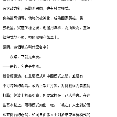
有大政方針，有戰略思想，也有發展模式。
身為最高領導，他終於被神化，成為國家英雄、民
族救星。寶座坐穩之後，則濫用職權，為所欲為，置法
律程式於不顧，視民眾權利如糞土。
請問，這個地方叫什麼名字？
——沒錯，它就是重慶。
——是的，它也是中國。
我曾經說過，在重慶模式和中國模式之間，並沒有
不可跨越的鴻溝。政治上唱紅打黑，對挑戰權力者無情
打擊；經濟上招商引資，但要掌握在自己人手裏。在這
些基本點上，兩種模式如出一轍。「毛左」人士對於薄
熙來倒台的悲鳴，如同自由派人士對於結束重慶模式的