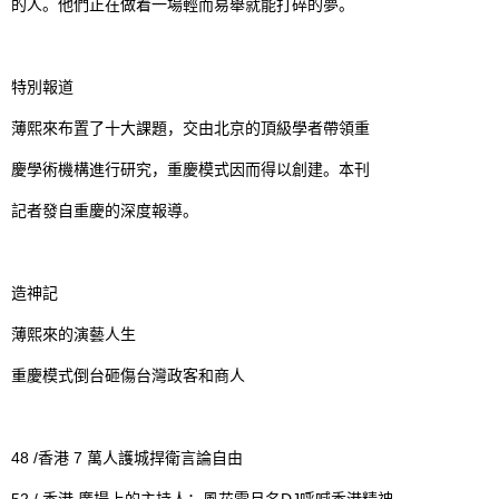
的人。他們正在做着一場輕而易舉就能打碎的夢。
特別報道
薄熙來布置了十大課題，交由北京的頂級學者帶領重
慶學術機構進行研究，重慶模式因而得以創建。本刊
記者發自重慶的深度報導。
造神記
薄熙來的演藝人生
重慶模式倒台砸傷台灣政客和商人
48 /
7
香港
萬人護城捍衛言論自由
52 /
DJ