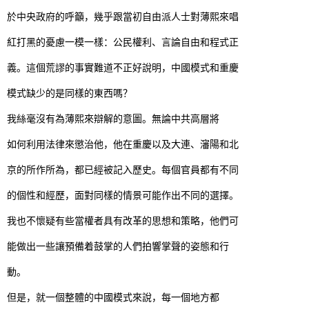
於中央政府的呼籲，幾乎跟當初自由派人士對薄熙來唱
紅打黑的憂慮一模一樣：公民權利、言論自由和程式正
義。這個荒謬的事實難道不正好說明，中國模式和重慶
模式缺少的是同樣的東西嗎？
我絲毫沒有為薄熙來辯解的意圖。無論中共高層將
如何利用法律來懲治他，他在重慶以及大連、瀋陽和北
京的所作所為，都已經被記入歷史。每個官員都有不同
的個性和經歷，面對同樣的情景可能作出不同的選擇。
我也不懷疑有些當權者具有改革的思想和策略，他們可
能做出一些讓預備着鼓掌的人們拍響掌聲的姿態和行
動。
但是，就一個整體的中國模式來說，每一個地方都