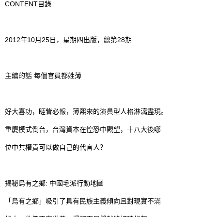
CONTENT
目錄
2012
10
25
28
年
月
日，星期四出版，總第
期
主編的話
每個官員都姓薄
好大喜功，睚眥必報，薄熙來的演員型人格淋漓盡現。
重慶模式倒台，台灣資本在惶恐中觀望，十八大後哪
位中共權貴可以做自己的代言人？
:
揭秘烏有之鄉
中國毛派行動地圖
「烏有之鄉」吸引了具有民族主義傾向且對現實不滿