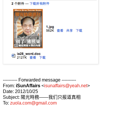
---------- Forwarded message ----------
From:
iSunAffairs
<
isunaffairs@yeah.net
>
Date: 2012/10/25
Subject: 陽光時務——我们只报道真相
To:
zuola.com@gmail.com