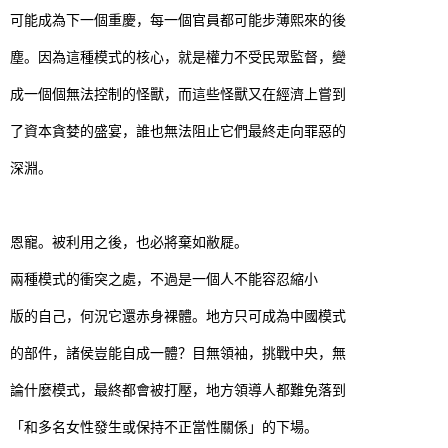
可能成為下一個重慶，每一個官員都可能步薄熙來的後
塵。因為這種模式的核心，就是權力不受民眾監督，變
成一個個無法控制的怪獸，而這些怪獸又在經濟上嘗到
了資本貪婪的盛宴，誰也無法阻止它們最終走向罪惡的
深淵。
恩寵。被利用之後，也必將棄如敝屣。
兩種模式的衝突之處，不過是一個人不能容忍縮小
版的自己，何況它還赤身裸體。地方只可成為中國模式
的部件，諸侯豈能自成一體？目無領袖，挑戰中央，無
論什麼模式，最終都會被打壓，地方領導人都難免落到
「和多名女性發生或保持不正當性關係」的下場。