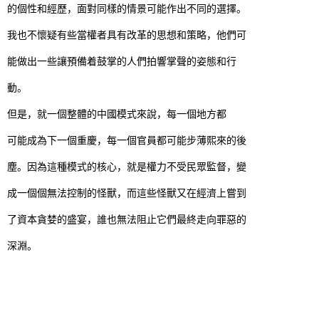
的個性和經歷，面對同樣的情景可能作出不同的選擇。
我也不懷疑有些當權者具有改革的思想和策略，他們可
能做出一些讓預備着鼓掌的人們拍響掌聲的姿態和行
動。
但是，就一個整體的中國模式來說，每一個地方都
可能成為下一個重慶，每一個官員都可能步薄熙來的後
塵。因為這種模式的核心，就是權力不受民眾監督，變
成一個個無法控制的怪獸，而這些怪獸又在經濟上嘗到
了資本貪婪的盛宴，誰也無法阻止它們最終走向罪惡的
深淵。