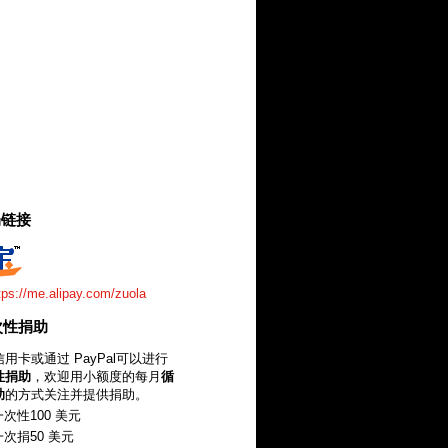
捐链接
tps://me.alipay.com/zuola
一次性捐助
用卡或通过 PayPal可以进行
性捐助
，欢迎用小额度的每月
循
助
的方式关注并提供捐助。
次性100 美元
次捐50 美元