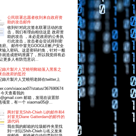
公民联署志愿者收到来自政府资
助的攻击邮件
收到针对此次签名联署活动的攻
击，我们有理由相信这是 政府资
助的攻击 ，未必是政府的公务执
行此攻击，攻击者会尝试得到密
政府。 邮件中冒充GOOGLE帐户安全
求输入密码。这是密码钓鱼，针对一般
许就造成密码泄露了，所以我觉得有必
让更多人有防范意识...
記錄片製片人艾曉明郵箱落入黑客之
來自政府的監控
錄片製片人艾曉明老師在twitter上
itter.com/xiaocao07/status/367690674
64 今天查看我的
5@gmail.com
邮箱，发现在设置部
里，有一个 xiaomai05@...
两封冒充Shih-Chieh Li的邮件和4
封冒充Diane Gatterdam的邮件的
源代码
我在我的邮箱的垃圾邮件夹里找
到一封以Shih-Chieh Li名义发来
的邮件，邮件被自动归类到垃圾