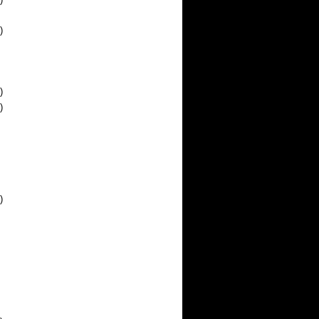
)
)
)
)