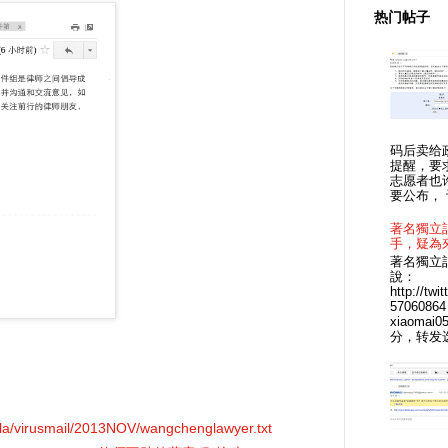
热门帖子
码后卖给
提醒，要
志愿者也
要公布， 
著名獨立
手，疑為
著名獨立記
說：
http://tw
570608
xiaomai0
分，转发选项
。
uo.la/virusmail/2013NOV/wangchenglawyer.txt