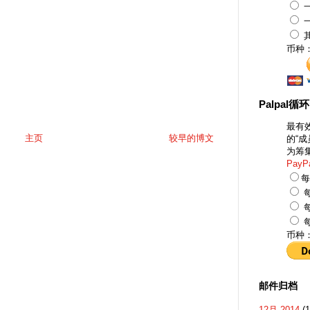
一
一
币种
Palpal循
最有
主页
较早的博文
的“
为筹
PayP
每
每
每
每
币种
邮件归档
12月 2014
(1