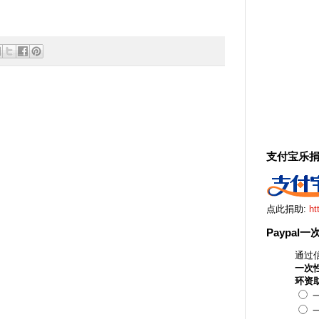
支付宝乐
点此捐助:
ht
Paypal
通过信
一次
环资
一
一