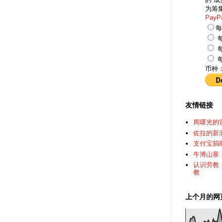
为筹
PayP
每
每
每
每
币种
友情链接
周曙光的
佐拉的新
支付宝捐
牛博山寨
认识劳教
教
上个月的网