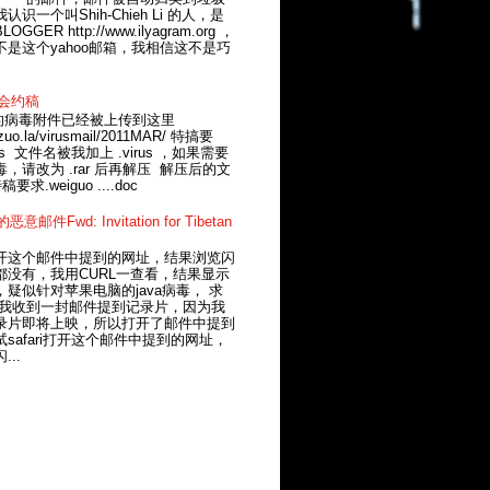
识一个叫Shih-Chieh Li 的人，是
GGER http://www.ilyagram.org ，
不是这个yahoo邮箱，我相信这不是巧
两会约稿
的病毒附件已经被上传到这里
le.zuo.la/virusmail/2011MAR/ 特搞要
virus 文件名被我加上 .virus ，如果需要
，请改为 .rar 后再解压 解压后的文
件名是 特稿要求.weiguo ‮cod....
意邮件Fwd: Invitation for Tibetan
开这个邮件中提到的网址，结果浏览闪
都没有，我用CURL一查看，结果显示
疑似针对苹果电脑的java病毒， 求
 我收到一封邮件提到记录片，因为我
录片即将上映，所以打开了邮件中提到
safari打开这个邮件中提到的网址，
..