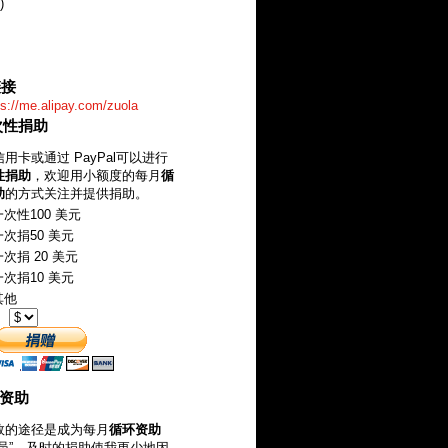
)
链接
ps://me.alipay.com/zuola
一次性捐助
用卡或通过 PayPal可以进行
性捐助
，欢迎用小额度的每月
循
助
的方式关注并提供捐助。
次性100 美元
次捐50 美元
次捐 20 美元
次捐10 美元
其他
：
环资助
效的途径是成为每月
循环资助
成员”。及时的捐助使我更少地因