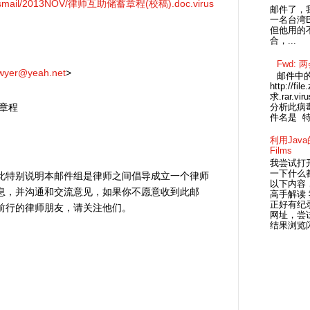
a/virusmail/2013NOV/律师互助储蓄章程(校稿).doc.virus
邮件了，我认
一名台湾BLO
但他用的
合，...
Fwd: 
wyer@yeah.net
>
邮件中
http://fi
求.rar.
分析此病毒
章程
利用Java的恶
Films
我尝试打
一下什么
此特别说明本邮件组是律师之间倡导成立一个律师
以下内容，
息，并沟通和交流意见，如果你不愿意收到此邮
高手解读
正好有纪
前行的律师朋友，请关注他们。
网址，尝试
结果浏览闪.