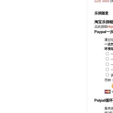
12月 2010
(4
乐捐随意
淘宝乐捐
点此捐助
htt
Paypal
通过信
一次
环资
一
一
一
一
币种
Palpal循
最有
的“