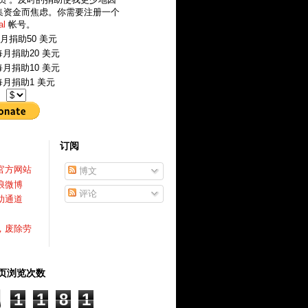
集资金而焦虑。你需要注册一个
al
帐号。
月捐助50 美元
月捐助20 美元
月捐助10 美元
月捐助1 美元
：
订阅
官方网站
博文
浪微博
评论
助通道
，废除劳
页浏览次数
1
1
8
1