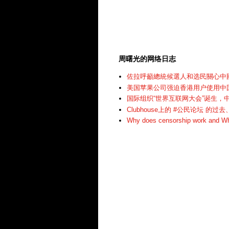
周曙光的网络日志
佐拉呼籲總統候選人和选民關心中
美国苹果公司强迫香港用户使用中
国际组织“世界互联网大会”诞生，
Clubhouse上的 #公民论坛 的
Why does censorship work and Wha