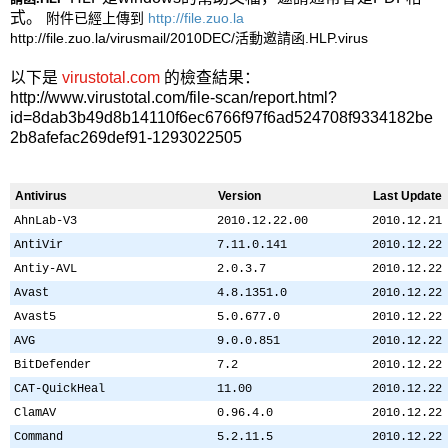
式。
附件已經上傳到
http://file.zuo.la
http://file.zuo.la/virusmail/2010DEC/活動邀請函.HLP.virus
以下是
virustotal.com
的檢查結果：
http://www.virustotal.com/file-scan/report.html?
id=8dab3b49d8b14110f6ec6766f97f6ad524708f9334182be
2b8afefac269def91-1293022505
Antivirus
Version
Last Update
AhnLab-V3
2010.12.22.00
2010.12.21
AntiVir
7.11.0.141
2010.12.22
Antiy-AVL
2.0.3.7
2010.12.22
Avast
4.8.1351.0
2010.12.22
Avast5
5.0.677.0
2010.12.22
AVG
9.0.0.851
2010.12.22
BitDefender
7.2
2010.12.22
CAT-QuickHeal
11.00
2010.12.22
ClamAV
0.96.4.0
2010.12.22
Command
5.2.11.5
2010.12.22