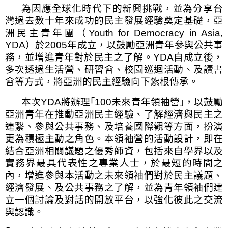
為因應全球化時代下的新興挑戰，並為分享台
灣過去數十年來成功的民主發展經驗奠定基礎，亞
洲民主青年團（
Youth for Democracy in Asia,
YDA
）於
2005
年成立，以鼓勵
亞洲
青年參與公共事
務，並增進青年對於民主之了解。
YDA
自成立後，
多次透過生活營、研習會、校園巡迴活動、及讀書
會等方式，將
亞洲
的民主經驗向下紮根傳承。
本次
YDA
將辦理｢
100
未來青年領袖營｣，以鼓勵
亞洲
青年在推動
亞洲
民主經驗、了解經濟與民主之
連繫、參與公共事務、及培養國際觀等方面，扮演
更為積極主動之角色。本領袖營的活動設計，即在
結合
亞洲
相關議題之優秀師資，包括來自學界以及
實務界最具代表性之專業人士，於最短的時間之
內，增進參與本活動之未來領袖們對於民主議題、
經濟發展、及公共事務之了解，並為青年領袖們建
立一個討論及對話的開放平台，以強化彼此之交流
與認識。