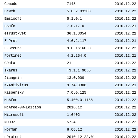
Comodo
7148
2010.12.22
DrWeb
5.0.2.03300
2010.12.22
Emsisoft
5.1.0.1
2010.12.22
eSafe
7.0.17.0
2010.12.21
eTrust-Vet
36.1.8054
2010.12.22
F-Prot
4.6.2.117
2010.12.21
F-Secure
9.0.16160.0
2010.12.22
Fortinet
4.2.254.0
2010.12.21
GData
21
2010.12.22
Ikarus
T3.1.1.90.0
2010.12.22
Jiangmin
13.0.900
2010.12.22
K7AntiVirus
9.74.3308
2010.12.21
Kaspersky
7.0.0.125
2010.12.22
McAfee
5.400.0.1158
2010.12.22
McAfee-GW-Edition
2010.1C
2010.12.22
Microsoft
1.6402
2010.12.22
NOD32
5724
2010.12.22
Norman
6.06.12
2010.12.22
nProtect
2010-12-22.01
2010.12.22