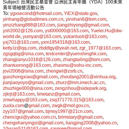
Subject: 台灣民主基金會 亞洲民主青年團（YDA）100未來
青年領袖營活動公告
To:
ygxsecond@hotmail.com
,
YiEX@state.gov
,
yinhang@globaltimes.com.cn
,
yinshan6@tom.com
,
yinzizhang888@163.com
,
jiangzhiyong@gmail.com
,
ysh2002@126.com
,
yst000000@163.com
,
Yuelei.Hu@dw-
world.de
,
yumyan@163.com
,
yutianluoli@163.com
,
yxj701@163.com
,
yxm1954318@163.com
,
ketty.lz@qq.com
,
zbddtgy@yeah.net
,
zgr_1977@163.com
,
zgsgqbg@sina.com
,
testcenter@yuenshinghk.com
,
zhangjianyu1018@126.com
,
zhangtailing@tom.com
,
zhantuorong@163.com
,
zhaomu@sohu-inc.com
,
jovi2008@sina.com
,
zhengwl@zsrb.cn
,
guozhongxiao@gmail.com
,
zhoufang2001@xinhua.org
,
jianjiaoyoyo@gmail.com
,
zhurz@lnm.imech.ac.cn
,
zhuzhige000@sina.com
,
zengzihou@sidepark.org
,
zjkrjl@163.com
,
limetanz@gmail.com
,
zmwhappy@163.com
,
zsq371770.315@163.com
,
zuola.com
@
gmail.com
,
zwgk@mof.gov.cn
,
zyy107@gmail.com
,
bjmsy1997@21cn.com
,
chencigui@yahoo.com.cn
,
brimstary@gmail.com
,
chengshanyingsi@gmail.com
,
liangjing2008@yahoo.cn
,
10yuan521@163.com
,
sayisee@gmail.com