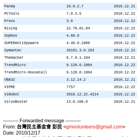
Panda
10.0.2.7
2010.12.21
PCTools
7.0.3.5
2010.12.22
Prevx
3.0
2010.12.22
Rising
22.79.01.04
2010.12.22
Sophos
4.60.0
2010.12.22
SUPERAntiSpyware
4.40.0.1006
2010.12.22
Symantec
20101.3.0.103
2010.12.22
TheHacker
6.7.0.1.104
2010.12.21
TrendMicro
9.120.0.1004
2010.12.22
TrendMicro-HouseCall
9.120.0.1004
2010.12.22
VBA32
3.12.14.2
2010.12.21
VIPRE
7757
2010.12.22
ViRobot
2010.12.22.4214
2010.12.22
VirusBuster
13.6.106.0
2010.12.21
---------- Forwarded message ----------
From:
台灣民主基金會 彭民
<
gmvolunteers@gmail.com
>
Date: 2010/12/17