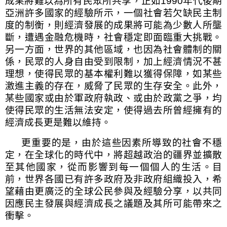
成果將難以為所有民眾所共享，正如
1990
年代後期
亞洲許多國家的經驗所示，一個社會若欠缺民主制
度的制衡，則經濟發展的成果將可能為少數人所壟
斷，遭遇金融危機時，社會穩定即面臨重大挑戰。
另一方面，世界的其他區域，也因為社會體制的關
係，民眾的人身自由受到限制，加上經濟情況不甚
理想，使得民眾的基本權利難以獲得保障，如某些
激進主義的存在，威脅了民眾的生存安全。此外，
某些國家或由於軍政府執政、或由於政黨之爭，均
使得民眾的生活無法安定，使得過去所曾經擁有的
經濟成長更是難以維持。
更重要的是，由於這些因素所導致的社會不穩
定，在全球化的時代中，將超越政治的疆界並擴散
至其他國家，從而影響到每一個個人的生活。目
前，世界各國已有許多政府及非政府組織投入，希
望藉由更廣泛的全球公民參與及經驗分享，以共同
因應民主發展與經濟成長之議題及其所可能帶來之
衝擊。