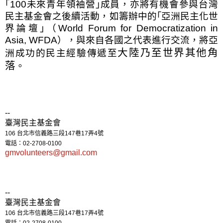
｢
100
未來青年領袖營｣成員，亦將有機會參與台灣
民主基金會之後續活動，如籌辦中的｢亞洲民主化世
界論壇｣（
World Forum for Democratization in
Asia, WFDA
），與來自各國之代表進行交流，將
亞
大陸乃至世界其他角
洲
成功的民主經驗傳遞至
落
。
--
臺灣民主基金會
106
台北市信義路三段
147
巷
17
弄
4
號
電話：
02-2708-0100
gmvolunteers@gmail.com
--
臺灣民主基金會
106
台北市信義路三段
147
巷
17
弄
4
號
電話：
02-2708-0100