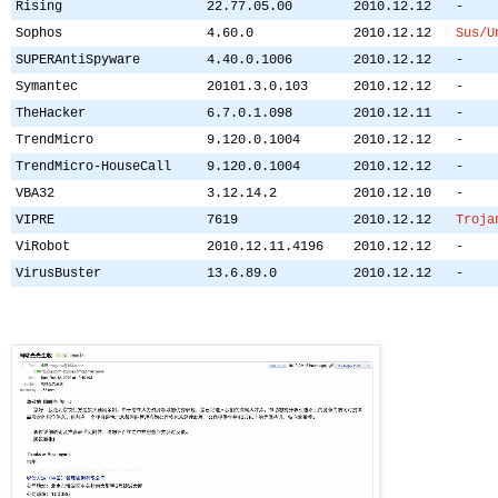
Rising
22.77.05.00
2010.12.12
-
Sophos
4.60.0
2010.12.12
Sus/U
SUPERAntiSpyware
4.40.0.1006
2010.12.12
-
Symantec
20101.3.0.103
2010.12.12
-
TheHacker
6.7.0.1.098
2010.12.11
-
TrendMicro
9.120.0.1004
2010.12.12
-
TrendMicro-HouseCall
9.120.0.1004
2010.12.12
-
VBA32
3.12.14.2
2010.12.10
-
VIPRE
7619
2010.12.12
Troja
ViRobot
2010.12.11.4196
2010.12.12
-
VirusBuster
13.6.89.0
2010.12.12
-