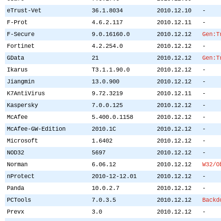
eTrust-Vet
36.1.8034
2010.12.10
-
F-Prot
4.6.2.117
2010.12.11
-
F-Secure
9.0.16160.0
2010.12.12
Gen:T
Fortinet
4.2.254.0
2010.12.12
-
GData
21
2010.12.12
Gen:T
Ikarus
T3.1.1.90.0
2010.12.12
-
Jiangmin
13.0.900
2010.12.12
-
K7AntiVirus
9.72.3219
2010.12.11
-
Kaspersky
7.0.0.125
2010.12.12
-
McAfee
5.400.0.1158
2010.12.12
-
McAfee-GW-Edition
2010.1C
2010.12.12
-
Microsoft
1.6402
2010.12.12
-
NOD32
5697
2010.12.12
-
Norman
6.06.12
2010.12.12
W32/O
nProtect
2010-12-12.01
2010.12.12
-
Panda
10.0.2.7
2010.12.12
-
PCTools
7.0.3.5
2010.12.12
Backd
Prevx
3.0
2010.12.12
-