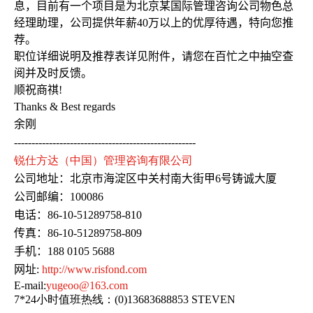
息，目前有一个项目是为北京某国际管理咨询公司物色总
经理助理
，
公司提供年薪
40
万以上的优厚待遇，特向您推
荐。
职位详细说明及推荐表详见附件，请您在百忙之中抽空查
阅并及时反馈。
顺祝商祺
!
Thanks & Best regards
余刚
----------------------------------------------------
锐仕方达
（中国）管理咨询有限公司
公司地址：北京市海淀区中关村南大街甲
6
号铸诚大厦
公司邮编：
100086
电话：
86-10-51289758-810
传真：
86-10-51289758-809
手机：
188 0105 5688
网址
:
http://www.risfond.com
E-mail
:
yugeoo@163.com
7*24小时值班热线：(0)13683688853 STEVEN