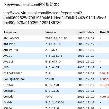
下面是virustotal.com的分析結果：
http://www.virustotal.com/file-scan/report.html?
id=bf0602525a70619894461ddee2af064b7442c91fc1a5ea6
dbef90a978a919355-1292186780
Antivirus
Version
Last Update
Result
AhnLab-V3
2010.12.13.00
2010.12.12
-
AntiVir
7.10.15.0
2010.12.12
-
Antiy-AVL
2.0.3.7
2010.12.12
-
Avast
4.8.1351.0
2010.12.12
-
Avast5
5.0.677.0
2010.12.12
-
AVG
9.0.0.851
2010.12.12
-
BitDefender
7.2
2010.12.12
Gen:T
CAT-QuickHeal
11.00
2010.12.11
(Susp
ClamAV
0.96.4.0
2010.12.12
BC.He
Command
5.2.11.5
2010.12.11
-
Comodo
7040
2010.12.12
Heur.
DrWeb
5.0.2.03300
2010.12.12
-
eSafe
7.0.17.0
2010.12.09
-